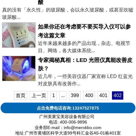
酸
真的没有「永久性」的玻尿酸，会以永久玻尿酸，或甚至吹嘘
玻尿酸...
如果你还在考虑要不要买导入仪可以参
考这篇文章
近年来越来越多的产品出现，杂志、电视节
目、网络，各大媒体系统...
专家揭秘真相：LED 光照仪真能改善皮
肤？
近几年，一些美容仪器厂家宣称 LED 红蓝光
对皮肤具有改善作...
首页
上一页
1
...
399
400
401
402
点击免费电话咨询:13247527875
广州美莱宝美容设备有限公司
电话: 400-006-9896
业务部E-mail：info@merokbo.com
地址:广州市黄埔区科学大道99号科汇金谷A5-01栋401室