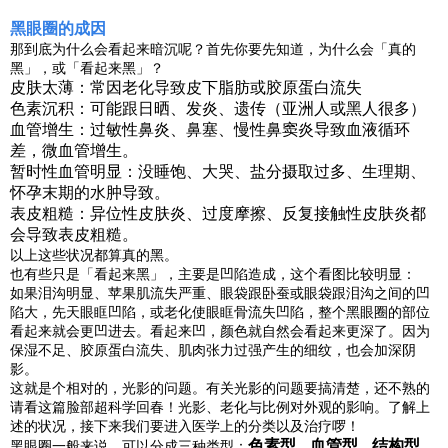
黑眼圈的成因
那到底为什么会看起来暗沉呢？首先你要先知道，为什么会「真的
黑」，或「看起来黑」？
皮肤太薄：常因老化导致皮下脂肪或胶原蛋白流失
色素沉积：可能跟日晒、发炎、遗传（亚洲人或黑人很多）
血管增生：过敏性鼻炎、鼻塞、慢性鼻窦炎导致血液循环
差，微血管增生。
暂时性血管明显：没睡饱、大哭、盐分摄取过多、生理期、
怀孕末期的水肿导致。
表皮粗糙：异位性皮肤炎、过度摩擦、反复接触性皮肤炎都
会导致表皮粗糙。
以上这些状况都算真的黑。
也有些只是「看起来黑」，主要是凹陷造成，这个看图比较明显：
如果泪沟明显、苹果肌流失严重、眼袋跟卧蚕或眼袋跟泪沟之间的凹
陷大，先天眼眶凹陷，或老化使眼眶骨流失凹陷，整个黑眼圈的部位
看起来就会更凹进去。看起来凹，颜色就自然会看起来更深了。因为
保湿不足、胶原蛋白流失、肌肉张力过强产生的细纹，也会加深阴
影。
这就是个相对的，光影的问题。有关光影的问题要搞清楚，还不熟的
请看这篇脸部超科学回春！光影、老化与比例对外观的影响。了解上
述的状况，接下来我们要进入医学上的分类以及治疗啰！
色素型
血管型
结构型
黑眼圈一般来说，可以分成三种类型：
、
、
。