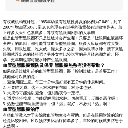
有权威机构统计过，1985年幼童有过敏性鼻炎的比例为7.84%，到了
2007年增加至50%，到2016的现在有过半的孩童都有过敏性鼻炎。加
上许多人天生色素就多，导致有黑眼圈困扰的人暴增…
但是血管型黑眼圈不只是过敏才会产生喔！只要是「让眼周血液循环
变差」的原因，都可能导致血管型黑眼圈。很多人应该都有过大哭、
失眠、用眼过度、吃太咸、灌太多水之后，因为眼睛水肿，接下来黑
眼圈就浮出来的经验吧？另外女生比较吃亏的是月经来潮之前、怀
孕、更年期也都可能水肿产生黑眼圈。
血管型黑眼圈预防及保养-黑眼圈热敷有没有帮助？
如果你是过敏引起的血管型黑眼圈，那「控制过敏」是首要工作！
其他你可以做的是：
1.
避免用眼过度。每三十分钟最好就有五分钟的休息时间。
2.
不要吃太咸。这不只对水肿有帮助，对身体也好。
3.
大哭你可能难以避免，但别熬夜你一定行。
4.
适度轻轻按摩，也能缓解局部水肿。切勿重压，反而会恶化喔！
5.
热敷也能帮助血液循环，但「温」就好，不必到「热」啊！
血管型黑眼圈治疗
有些血管激光对于去除微血管增生会有帮助。但是在眼周附近的治疗
还是比较困难。所以预防要比治疗简单多了，年轻的时候就要防患于
未然啊～