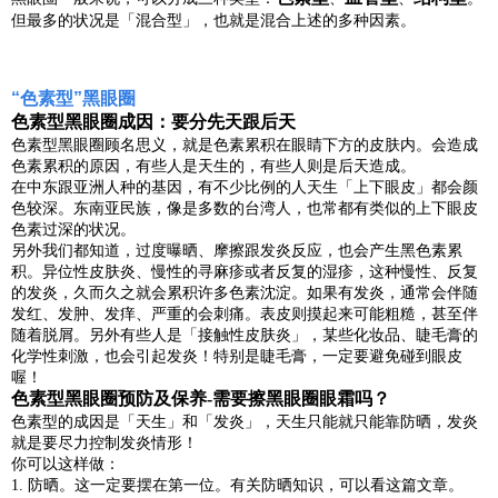
但最多的状况是「混合型」，也就是混合上述的多种因素。
“
色素型
”黑眼圈
色素型黑眼圈成因：要分先天跟后天
色素型黑眼圈顾名思义，就是色素累积在眼睛下方的皮肤内。会造成
色素累积的原因，有些人是天生的，有些人则是后天造成。
在中东跟亚洲人种的基因，有不少比例的人天生「上下眼皮」都会颜
色较深。东南亚民族，像是多数的台湾人，也常都有类似的上下眼皮
色素过深的状况。
另外我们都知道，过度曝晒、摩擦跟发炎反应，也会产生黑色素累
积。异位性皮肤炎、慢性的寻麻疹或者反复的湿疹，这种慢性、反复
的发炎，久而久之就会累积许多色素沈淀。如果有发炎，通常会伴随
发红、发肿、发痒、严重的会刺痛。表皮则摸起来可能粗糙，甚至伴
随着脱屑。另外有些人是「接触性皮肤炎」，某些化妆品、睫毛膏的
化学性刺激，也会引起发炎！特别是睫毛膏，一定要避免碰到眼皮
喔！
色素型黑眼圈预防及保养-需要擦黑眼圈眼霜吗？
色素型的成因是「天生」和「发炎」，天生只能就只能靠防晒，发炎
就是要尽力控制发炎情形！
你可以这样做：
1.
防晒。这一定要摆在第一位。有关防晒知识，可以看这篇文章。