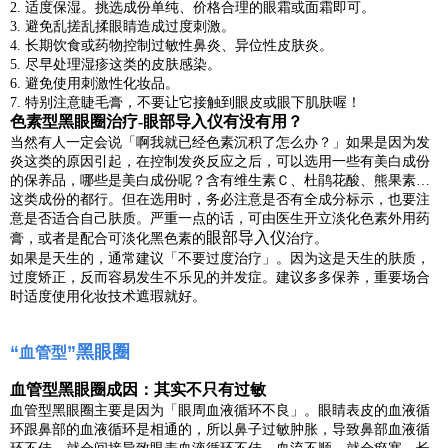
2.
适度保湿。挑选成份单纯、价格合理的眼霜或面霜即可。
3.
避免乱搓乱揉眼睛造成过度刺激。
4.
长期饮食或药物控制过敏性鼻炎、异位性皮肤炎。
5.
尽早处理湿疹这类的皮肤感染。
6.
避免使用刺激性化妆品。
7.
特别注意睫毛膏，不要让它接触到眼皮或眼下肌肤喔！
色素型黑眼圈治疗-眼部导入仪有没有用？
当然有人一定会说「啊我就已经色素沉积了怎么办？」如果是因为发
炎这类的原因引起，在控制发炎反应之后，可以选用一些有美白成份
的保养品，哪些是美白成份呢？含有维生素Ｃ、杜鹃花酸、熊果素…
这类成份的都行。但在选用时，务必注意是否有全成分标示，也要注
意是否适合自己肤质。严重一点的话，可由医生开立淡化色素外用药
眼部导入仪
膏，或者是配合可淡化黑色素的
治疗。
如果是天生的，通常建议「不要过度治疗」。因为这是天生的肤质，
过度矫正，反而容易发生不乐见的并发症。建议多多保养，重要场合
时适度使用化妆技术遮瑕就好。
“
”黑眼圈
血管型
血管型黑眼圈成因：其实不只有过敏
血管型黑眼圈主要是因为「眼周血液循环不良」。眼睛表皮的血液循
环跟鼻部的血液循环是相通的，所以鼻子过敏肿胀，导致鼻部血液循