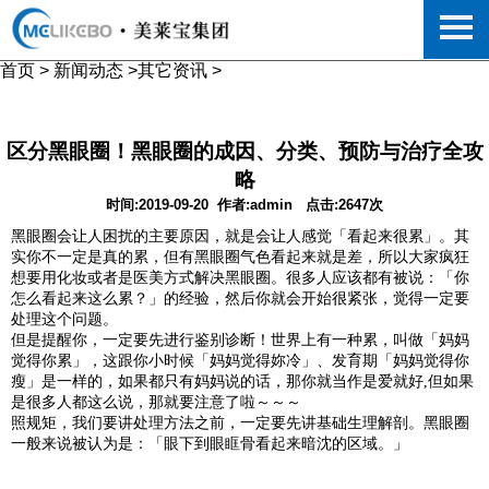
首页
>
新闻动态
>
其它资讯
>
区分黑眼圈！黑眼圈的成因、分类、预防与治疗全攻
略
时间:2019-09-20
作者:admin
点击:2647次
黑眼圈会让人困扰的主要原因，就是会让人感觉「看起来很累」。其
实你不一定是真的累，但有黑眼圈气色看起来就是差，所以大家疯狂
想要用化妆或者是医美方式解决黑眼圈。很多人应该都有被说：「你
怎么看起来这么累？」的经验，然后你就会开始很紧张，觉得一定要
处理这个问题。
但是提醒你，一定要先进行鉴别诊断！世界上有一种累，叫做「妈妈
觉得你累」，这跟你小时候「妈妈觉得妳冷」、发育期「妈妈觉得你
瘦」是一样的，如果都只有妈妈说的话，那你就当作是爱就好,但如果
是很多人都这么说，那就要注意了啦～～～
照规矩，我们要讲处理方法之前，一定要先讲基础生理解剖。黑眼圈
一般来说被认为是：「眼下到眼眶骨看起来暗沈的区域。」