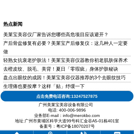
热点新闻
美莱宝美容仪厂家告诉您哪些高危项目应该避开？
产后骨盆修复有必要？美莱宝产后修复仪：这几种人一定要
做
轻熟女抗衰老护肤法！美莱宝美容仪器教你初老肌肤保养术
去橙皮纹、脱毛、美背！夏日「零瑕疵」身体护肤秘诀
盘点出眼纹的成因！美莱宝美容仪器推荐的3个去眼纹技巧
生理痛也要按摩？这样「贴」纾缓一下
点击免费电话咨询:13247527875
广州美莱宝美容设备有限公司
电话: 400-006-9896
业务部E-mail：info@merokbo.com
地址:广州市黄埔区科学大道99号科汇金谷A5-01栋401室
备案号：粤ICP备18070207号